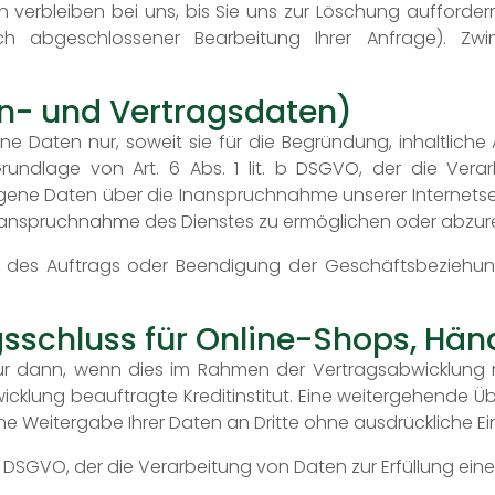
erbleiben bei uns, bis Sie uns zur Löschung auffordern,
ach abgeschlossener Bearbeitung Ihrer Anfrage). Z
n- und Vertragsdaten)
 Daten nur, soweit sie für die Begründung, inhaltlich
Grundlage von Art. 6 Abs. 1 lit. b DSGVO, der die Ver
ene Daten über die Inanspruchnahme unserer Internetse
ie Inanspruchnahme des Dienstes zu ermöglichen oder abzu
es Auftrags oder Beendigung der Geschäftsbeziehung 
gsschluss für Online-Shops, Hä
r dann, wenn dies im Rahmen der Vertragsabwicklung n
lung beauftragte Kreditinstitut. Eine weitergehende Üb
ne Weitergabe Ihrer Daten an Dritte ohne ausdrückliche Ei
it. b DSGVO, der die Verarbeitung von Daten zur Erfüllung e